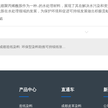
成都聚丙烯酰胺作为一种..的水处理材料，展现了其在解决水污染和
酰胺在水处理领域的发展，为保护环境和促进可持续发展做出积极贡
铝
酸性黑ATT
成都印染染料-直接冻黄G
成都造纸染料: 环保型染料助推可持续纸张生产
产品中心
直通车
新
造纸染料
成都皮革染料
公