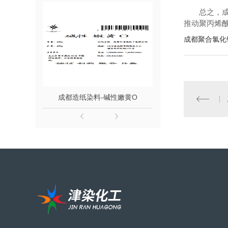
总之，
推动聚丙烯
成都聚合氯化
成都造纸染料-碱性嫩黄O
成都皮革染料-