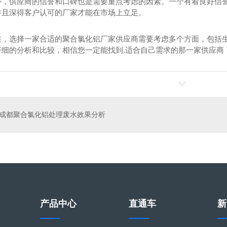
外，供应商的信誉和口碑也是需要重点考虑的因素。一个有着良好信
并且深得客户认可的厂家才能在市场上立足。
述，选择一家合适的聚合氯化铝厂家供应商需要考虑多个方面，包括
仔细的分析和比较，相信您一定能找到.适合自己需求的那一家供应商
酸性黑ATT
成都印染染料-直接冻黄G
成都聚合氯化铝处理废水效果分析
产品中心
直通车
新