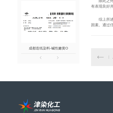
除此之
有表现良好
综上所
因素。通过
成都造纸染料-碱性嫩黄O
成都皮革染料-